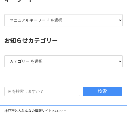
マ
ニ
ュ
ア
ル
お知らせカテゴリー
キ
ー
ワ
カ
ー
テ
ド
ゴ
リ
ー
検索
神戸市外大みんなの情報サイト KCUFS＋