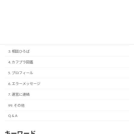
マニュアル
1. アカウント
2. 画面紹介
3. 相談ひろば
4. カフプラ図鑑
5. プロフィール
6. エラーメッセージ
7. 運営に連絡
99. その他
Q & A
キーワード